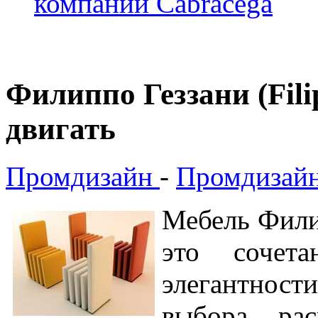
компании Cabracega
Филиппо Геззани (Fili
двигать
Промдизайн
-
Промдизайн
Мебель Филип
это сочета
элегантност
выбора ра