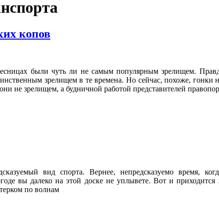
анспорта
ких копов
есницах были чуть ли не самым популярным зрелищем. Правд
динственным зрелищем в те времена. Но сейчас, похоже, гонки 
т они не зрелищем, а будничной работой представителей правоп
дсказуемый вид спорта. Вернее, непредсказуемо время, ко
огоде вы далеко на этой доске не уплывете. Вот и приходится
етерком по волнам