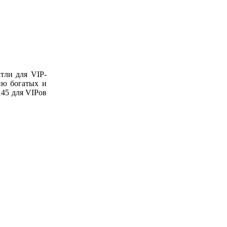
тли для VIP-
ию богатых и
145 для VIPов