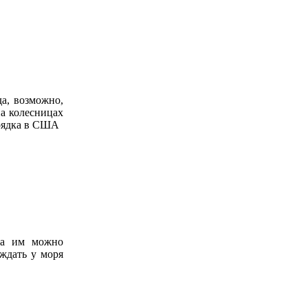
а, возможно,
на колесницах
орядка в США
гда им можно
 ждать у моря