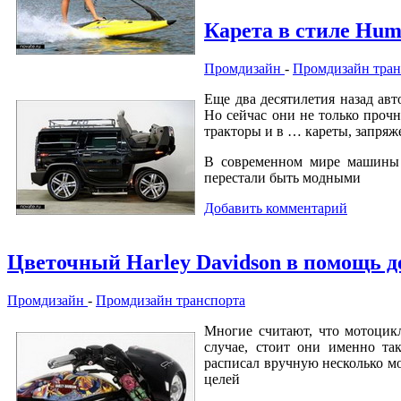
Карета в стиле Hu
Промдизайн
-
Промдизайн тран
Еще два десятилетия назад а
Но сейчас они не только прочн
тракторы и в … кареты, запряж
В современном мире машины 
перестали быть модными
Добавить комментарий
Цветочный Harley Davidson в помощь 
Промдизайн
-
Промдизайн транспорта
Многие считают, что мотоцикл
случае, стоит они именно та
расписал вручную несколько мо
целей