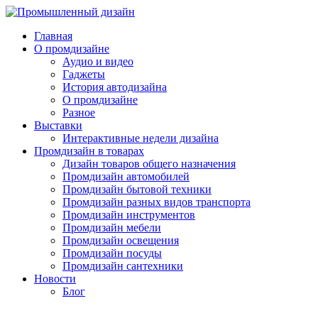
Главная
О промдизайне
Аудио и видео
Гаджеты
История автодизайна
О промдизайне
Разное
Выставки
Интерактивные недели дизайна
Промдизайн в товарах
Дизайн товаров общего назначения
Промдизайн автомобилей
Промдизайн бытовой техники
Промдизайн разных видов транспорта
Промдизайн инструментов
Промдизайн мебели
Промдизайн освещения
Промдизайн посуды
Промдизайн сантехники
Новости
Блог