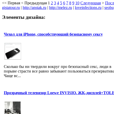
<<
Первая
<
Предыдущая
1
2
3
4
5
6
7
8
9
10
Следующая
>
Посл
gistatour.ru
|
http://anstak.ru
|
http://melez.ru
|
loveinfections.ru
|
seobu
Элементы дизайна:
Чехол для iPhone, способствующий безопасному сексу
Сколько бы ни твердили вокруг про безопасный секс, люди в
порыве страсти все равно забывают пользоваться презерватив
Чаще вс...
Прозрачный телевизор Loewe INVISIO. ЖК-дисплей+TOL