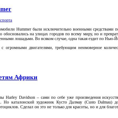
mmer
спорта
втомобили Hummer были исключительно военными средствами п
о обосновались на улицах городов по всему миру, но и превра
енными лошадьми. Во всяком случае, одна такая ездит по Нью-Й
с огромными двигателями, требующим неимоверное количес
детям Африки
ы Harley Davidson – сами по себе уже произведения искусств
к. Но каталонский художник Кусто Далмау (Custo Dalmau) д
тоциклов. Сделал он это не только для красоты, но и для благ