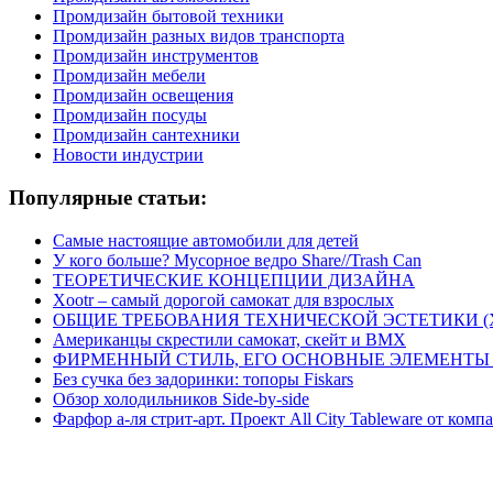
Промдизайн бытовой техники
Промдизайн разных видов транспорта
Промдизайн инструментов
Промдизайн мебели
Промдизайн освещения
Промдизайн посуды
Промдизайн сантехники
Новости индустрии
Популярные статьи:
Самые настоящие автомобили для детей
У кого больше? Мусорное ведро Share//Trash Can
ТЕОРЕТИЧЕСКИЕ КОНЦЕПЦИИ ДИЗАЙНА
Xootr – самый дорогой самокат для взрослых
ОБЩИЕ ТРЕБОВАНИЯ ТЕХНИЧЕСКОЙ ЭСТЕТИКИ 
Американцы скрестили самокат, скейт и BMX
ФИРМЕННЫЙ СТИЛЬ, ЕГО ОСНОВНЫЕ ЭЛЕМЕНТЫ
Без сучка без задоринки: топоры Fiskars
Обзор холодильников Side-by-side
Фарфор а-ля стрит-арт. Проект All City Tableware от комп