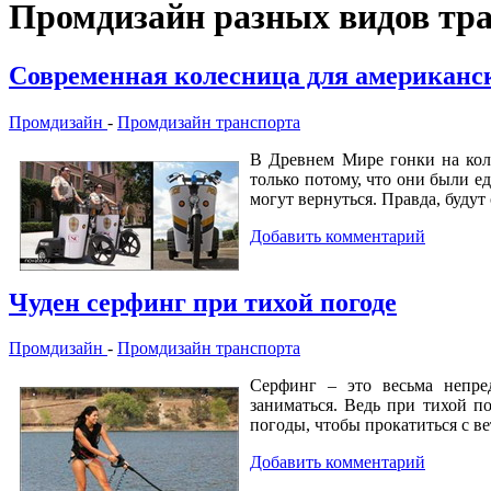
Промдизайн разных видов тр
Современная колесница для американс
Промдизайн
-
Промдизайн транспорта
В Древнем Мире гонки на кол
только потому, что они были е
могут вернуться. Правда, буду
Добавить комментарий
Чуден серфинг при тихой погоде
Промдизайн
-
Промдизайн транспорта
Серфинг – это весьма непре
заниматься. Ведь при тихой п
погоды, чтобы прокатиться с в
Добавить комментарий