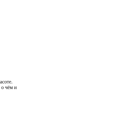
асоте.
 о чём и