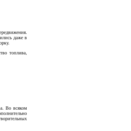
ередвижения.
тились даже в
орку.
тво топлива,
а. Во всяком
ополнительно
отворительных