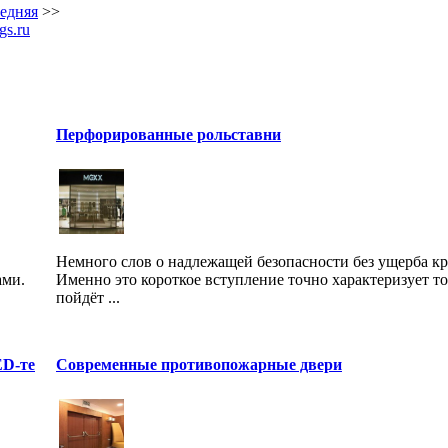
едняя
>>
gs.ru
Перфорированные рольставни
Немного слов о надлежащей безопасности без ущерба кр
ами.
Именно это короткое вступление точно характеризует то
пойдёт ...
ED-те
Современные противопожарные двери