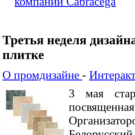
компании Cabracega
Третья неделя дизайн
плитке
О промдизайне
-
Интеракт
3 мая стар
посвященн
Организато
Белорусский