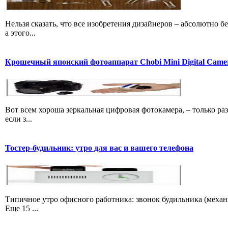
Нельзя сказать, что все изобретения дизайнеров – абсолютно
а этого...
Крошечный японский фотоаппарат Chobi Mini Digital Came
Вот всем хороша зеркальная цифровая фотокамера, – только ра
если з...
Тостер-будильник: утро для вас и вашего телефона
Типичное утро офисного работника: звонок будильника (механ
Еще 15 ...