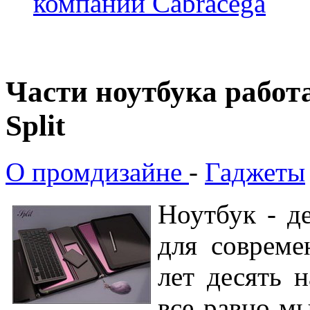
компании Cabracega
Части ноутбука работ
Split
О промдизайне
-
Гаджеты
Ноутбук - д
для совреме
лет десять 
все равно м