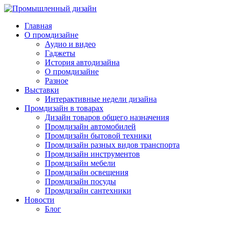
Главная
О промдизайне
Аудио и видео
Гаджеты
История автодизайна
О промдизайне
Разное
Выставки
Интерактивные недели дизайна
Промдизайн в товарах
Дизайн товаров общего назначения
Промдизайн автомобилей
Промдизайн бытовой техники
Промдизайн разных видов транспорта
Промдизайн инструментов
Промдизайн мебели
Промдизайн освещения
Промдизайн посуды
Промдизайн сантехники
Новости
Блог