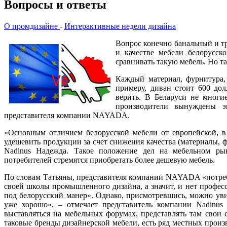
Вопросы и ответы
О промдизайне
-
Интерактивные недели дизайна
Вопрос конечно банальный и тр
и качестве мебели белорусск
сравнивать такую мебель. Но т
Каждый материал, фурнитура, 
примеру, диван стоит 600 дол
верить. В Беларуси не многие
производители вынуждены эк
представителя компании NAYADA.
«Основным отличием белорусской мебели от европейской, в 
удешевить продукции за счет снижения качества (материалы, ф
Nadinus Надежда. Такое положение дел на мебельном ры
потребителей стремятся приобретать более дешевую мебель.
По словам Татьяны, представителя компании NAYADA «потребите
своей школы промышленного дизайна, а значит, и нет профес
под белорусский манер». Однако, присмотревшись, можно уви
уже хорошо», – отмечает представитель компании Nadinus
выставляться на мебельных форумах, представлять там свои 
таковые бренды дизайнерской мебели, есть ряд местных произ