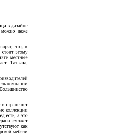
ица в дизайне
к можно даже
орят, что, к
 стоит этому
тате местные
ает Татьяна,
оизводителей
тель компании
Большинство
 в стране нет
ие коллекции
д есть, а это
трана сможет
утствуют как
ерской мебели