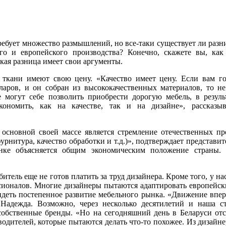
ебует множество размышлений, но все-таки существует ли разн
ого и европейского производства? Конечно, скажете вы, ка
акая разница имеет свои аргументы.
ткани имеют свою цену. «Качество имеет цену. Если вам гов
ларов, и он собран из высококачественных материалов, то не
 могут себе позволить приобрести дорогую мебель, в резуль
ономить, как на качестве, так и на дизайне», рассказыв
основной своей массе является стремление отечественных пр
урнитура, качество обработки и т.д.)», подтверждает представи
нке объясняется общим экономическим положение страны. 
ль еще не готов платить за труд дизайнера. Кроме того, у нас
сионалов. Многие дизайнеры пытаются адаптировать европейск
деть постепенное развитие мебельного рынка. «Движение впере
 Надежда. Возможно, через несколько десятилетий и наша с
собственные бренды. «Но на сегодняшний день в Беларуси отс
водителей, которые пытаются делать что-то похожее. Из дизайн