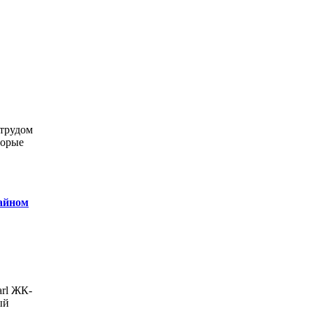
 трудом
торые
зайном
arl ЖК-
ый