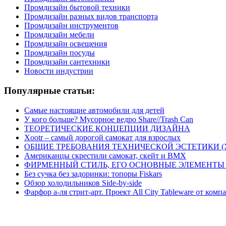
Промдизайн бытовой техники
Промдизайн разных видов транспорта
Промдизайн инструментов
Промдизайн мебели
Промдизайн освещения
Промдизайн посуды
Промдизайн сантехники
Новости индустрии
Популярные статьи:
Самые настоящие автомобили для детей
У кого больше? Мусорное ведро Share//Trash Can
ТЕОРЕТИЧЕСКИЕ КОНЦЕПЦИИ ДИЗАЙНА
Xootr – самый дорогой самокат для взрослых
ОБЩИЕ ТРЕБОВАНИЯ ТЕХНИЧЕСКОЙ ЭСТЕТИКИ 
Американцы скрестили самокат, скейт и BMX
ФИРМЕННЫЙ СТИЛЬ, ЕГО ОСНОВНЫЕ ЭЛЕМЕНТЫ
Без сучка без задоринки: топоры Fiskars
Обзор холодильников Side-by-side
Фарфор а-ля стрит-арт. Проект All City Tableware от комп