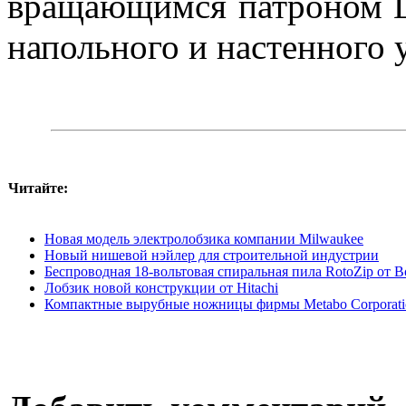
вращающимся патроном L
напольного и настенного у
Читайте:
Новая модель электролобзика компании Milwaukee
Новый нишевой нэйлер для строительной индустрии
Беспроводная 18-вольтовая спиральная пила RotoZip от B
Лобзик новой конструкции от Hitachi
Компактные вырубные ножницы фирмы Metabo Corporati