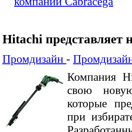
компании Cabracega
Hitachi представляет 
Промдизайн
-
Промдизайн
Компания Hi
свою новую
которые пре
при избират
Разработ