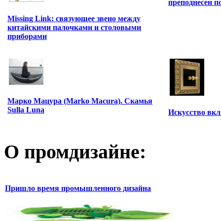
преподнесен п
Missing Link: связующее звено между
китайскими палочками и столовыми
приборами
Марко Мацура (Marko Macura). Скамья
Sulla Luna
Искусство вкл
О промдизайне:
Пришло время промышленного дизайна