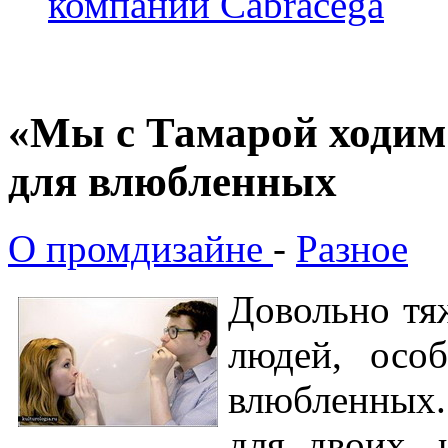
компании Cabracega
«Мы с Тамарой ходим
для влюбленных
О промдизайне
-
Разное
Довольно тя
людей, осо
влюбленных.
для двоих, 