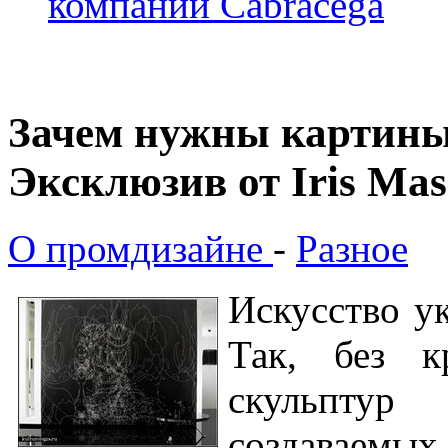
компании Cabracega
Зачем нужны картины,
Эксклюзив от Iris Ma
О промдизайне
-
Разное
Искусство у
Так, без к
скульпту
создаваемых