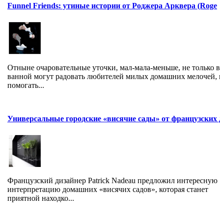
Funnel Friends: утиные истории от Роджера Арквера (Roge
Отныне очаровательные уточки, мал-мала-меньше, не только в
ванной могут радовать любителей милых домашних мелочей, 
помогать...
Универсальные городские «висячие сады» от французских 
Французский дизайнер Patrick Nadeau предложил интересную
интерпретацию домашних «висячих садов», которая станет
приятной находко...