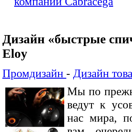
компании Cabracega
Дизайн «быстрые спич
Eloy
Промдизайн
-
Дизайн тов
Мы по прежн
ведут к усо
нас мира, п
вам очеред