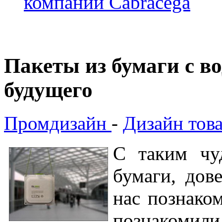
компании Cabracega
Пакеты из бумаги с в
будущего
Промдизайн
-
Дизайн тов
С таким чуд
бумаги, дов
нас познаком
познакомил