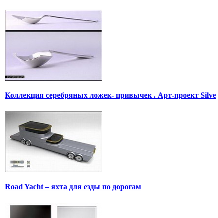
Коллекция серебряных ложек- привычек . Арт-проект Silve
Road Yacht – яхта для езды по дорогам