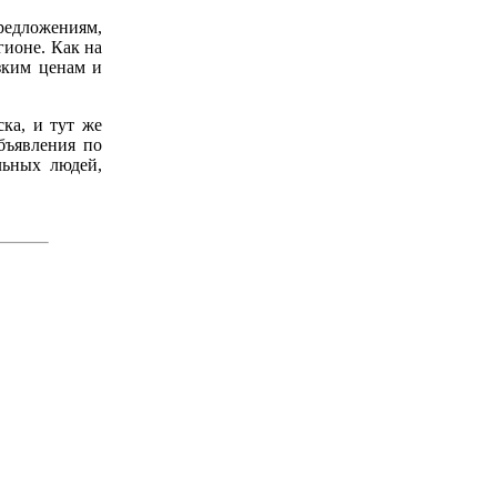
редложениям,
гионе. Как на
зким ценам и
ка, и тут же
бъявления по
льных людей,