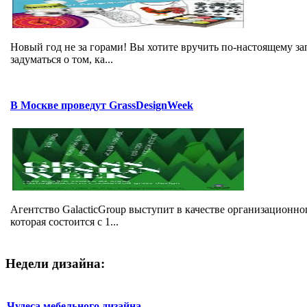
Новый год не за горами! Вы хотите вручить по-настоящему з
задуматься о том, ка...
В Москве проведут GrassDesignWeek
Агентство GalacticGroup выступит в качестве организационно
которая состоится с 1...
Недели дизайна:
Чудеса мебельного дизайна