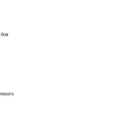
 боя
енного