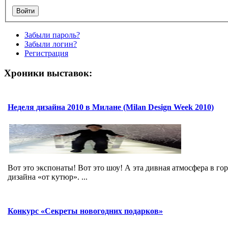
Забыли пароль?
Забыли логин?
Регистрация
Хроники выставок:
Неделя дизайна 2010 в Милане (Milan Design Week 2010)
Вот это экспонаты! Вот это шоу! А эта дивная атмосфера в го
дизайна «от кутюр». ...
Конкурс «Секреты новогодних подарков»