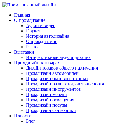
Главная
О промдизайне
Аудио и видео
Гаджеты
История автодизайна
О промдизайне
Разное
Выставки
Интерактивные недели дизайна
Промдизайн в товарах
Дизайн товаров общего назначения
Промдизайн автомобилей
Промдизайн бытовой техники
Промдизайн разных видов транспорта
Промдизайн инструментов
Промдизайн мебели
Промдизайн освещения
Промдизайн посуды
Промдизайн сантехники
Новости
Блог