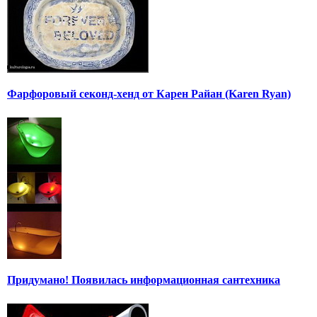
Фарфоровый секонд-хенд от Карен Райан (Karen Ryan)
Придумано! Появилась информационная сантехника