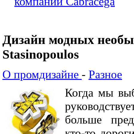
компании Cabracega
Дизайн модных необыч
Stasinopoulos
О промдизайне
-
Разное
Когда мы вы
руководству
больше пред
кто-то дорог