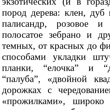
экзотических (и в гора
пород дерева: клен, дуб 
палисандр, розовое и 
полосатое зебрано и д
темных, от красных до ф
способами укладки штуч
планки, “елочка” и “д
“палуба”, «двойной ква
дорожках с чередовани
«прожилками», широко 