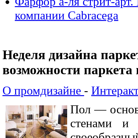
Фарфор а-ля стрит-арт. 
компании Cabracega
Неделя дизайна парке
возможности паркета 
О промдизайне
-
Интеракт
Пол — основ
стенами и 
своеобраз