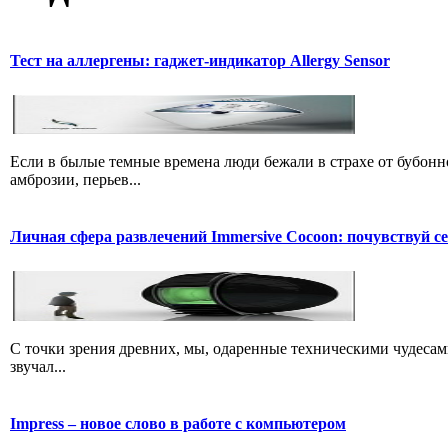
Тест на аллергены: гаджет-индикатор Allergy Sensor
Если в былые темные времена люди бежали в страхе от бубонн
амброзии, перьев...
Личная сфера развлечений Immersive Cocoon: почувствуй се
С точки зрения древних, мы, одаренные техническими чудесам
звучал...
Impress – новое слово в работе с компьютером