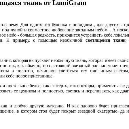
тящаяся ткань от LumiGram
-своему. Для одних это булочка с повидлом , для других - цв
ки под луной и совместное любование звездным небом... А поск
ое небо - большая редкость, приходится устраивать себе локаль
ии. К примеру, с помощью необычной
светящейся ткани
о
ания, которая выпускает необычную ткань, которая имеет свойс
т не так, как обычно, но настоящий звездный час наступает ноч
тены а полотно, начинают светиться тем или иным светом,
шли себе новое пристанище.
к и постельное белье, как скатерть, так и шторы, применять зве
зовать ее целиком и полностью, светясь и переливаясь, как дра
, как и любую другую материю. И как здорово будет приглас
щение, в котором стол будет покрыт звездной скатертью, да 