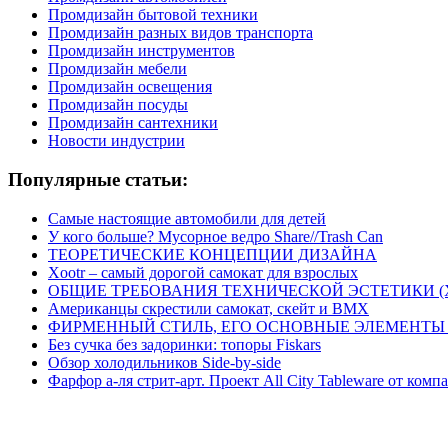
Промдизайн бытовой техники
Промдизайн разных видов транспорта
Промдизайн инструментов
Промдизайн мебели
Промдизайн освещения
Промдизайн посуды
Промдизайн сантехники
Новости индустрии
Популярные статьи:
Самые настоящие автомобили для детей
У кого больше? Мусорное ведро Share//Trash Can
ТЕОРЕТИЧЕСКИЕ КОНЦЕПЦИИ ДИЗАЙНА
Xootr – самый дорогой самокат для взрослых
ОБЩИЕ ТРЕБОВАНИЯ ТЕХНИЧЕСКОЙ ЭСТЕТИКИ 
Американцы скрестили самокат, скейт и BMX
ФИРМЕННЫЙ СТИЛЬ, ЕГО ОСНОВНЫЕ ЭЛЕМЕНТЫ
Без сучка без задоринки: топоры Fiskars
Обзор холодильников Side-by-side
Фарфор а-ля стрит-арт. Проект All City Tableware от комп