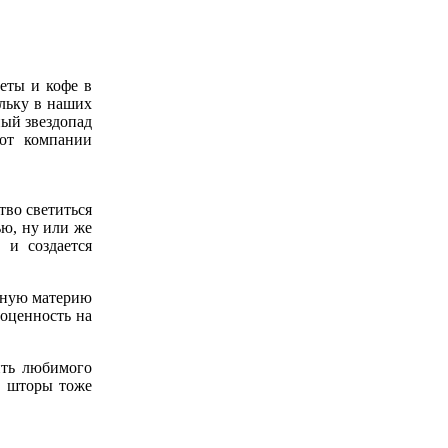
еты и кофе в
ольку в наших
ный звездопад
т компании
тво светиться
ью, ну или же
 и создается
здную материю
гоценность на
ить любимого
и шторы тоже