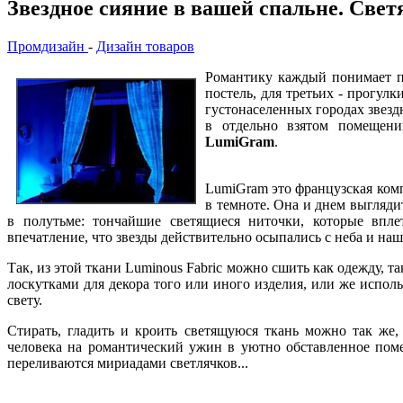
Звездное сияние в вашей спальне. Све
Промдизайн
-
Дизайн товаров
Романтику каждый понимает по
постель, для третьих - прогул
густонаселенных городах звездн
в отдельно взятом помещен
LumiGram
.
LumiGram это французская комп
в темноте. Она и днем выгляди
в полутьме: тончайшие светящиеся ниточки, которые впле
впечатление, что звезды действительно осыпались с неба и на
Так, из этой ткани Luminous Fabric можно сшить как одежду, та
лоскутками для декора того или иного изделия, или же исполь
свету.
Стирать, гладить и кроить светящуюся ткань можно так же
человека на романтический ужин в уютно обставленное поме
переливаются мириадами светлячков...