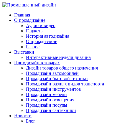
Главная
О промдизайне
Аудио и видео
Гаджеты
История автодизайна
О промдизайне
Разное
Выставки
Интерактивные недели дизайна
Промдизайн в товарах
Дизайн товаров общего назначения
Промдизайн автомобилей
Промдизайн бытовой техники
Промдизайн разных видов транспорта
Промдизайн инструментов
Промдизайн мебели
Промдизайн освещения
Промдизайн посуды
Промдизайн сантехники
Новости
Блог