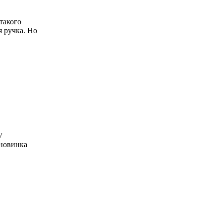
такого
я ручка. Но
V
 новинка