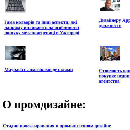
Дизайнеру App
Гама кольорів та інші аспекти, які
должность
напряму впливають на особливості
пошуку металочерепиці в Ужгороді
Maybach с алмазными деталями
Стоимость юри
покупке недви
агентства
О промдизайне:
Стадии проектирования в промышленном дизайне