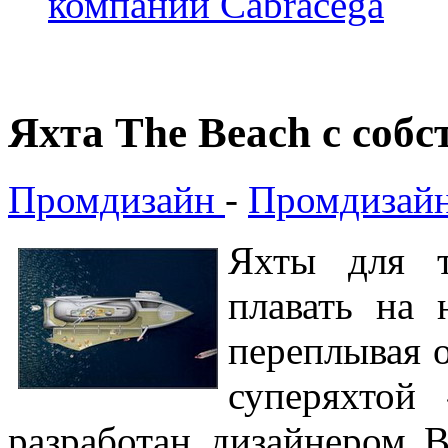
компании Cabracega
Яхта The Beach с соб
Промдизайн
-
Промдизайн
Яхты для т
плавать на 
переплывая о
суперяхтой 
разработан дизайнером 