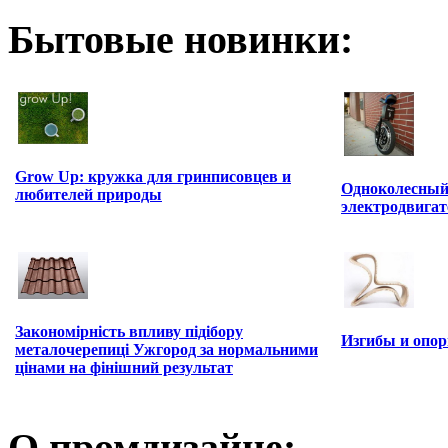
Бытовые новинки:
Grow Up: кружка для гринписовцев и
Одноколесный 
любителей природы
электродвига
Закономірність впливу підібору
Изгибы и опо
металочерепиці Ужгород за нормальними
цінами на фінішний результат
О промдизайне: