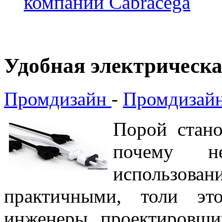
компании Cabracega
Удобная электрическа
Промдизайн
-
Промдизайн
Порой стано
почему н
использов
практичными, толи это
инженеры проектировщи