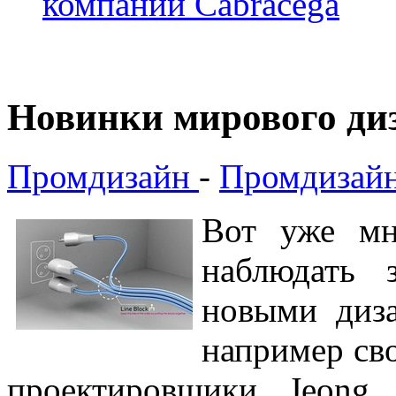
компании Cabracega
Новинки мирового ди
Промдизайн
-
Промдизайн
Вот уже мн
наблюдать 
новыми диза
например св
проектировщики Jeong 