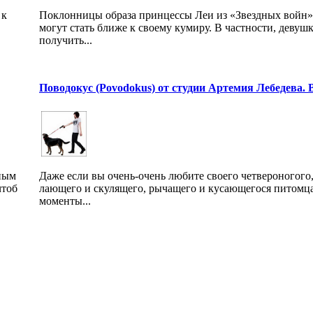
 к
Поклонницы образа принцессы Леи из «Звездных войн»
могут стать ближе к своему кумиру. В частности, девуш
получить...
Поводокус (Povodokus) от студии Артемия Лебедева. 
дным
Даже если вы очень-очень любите своего четвероногого
чтоб
лающего и скулящего, рычащего и кусающегося питомц
моменты...