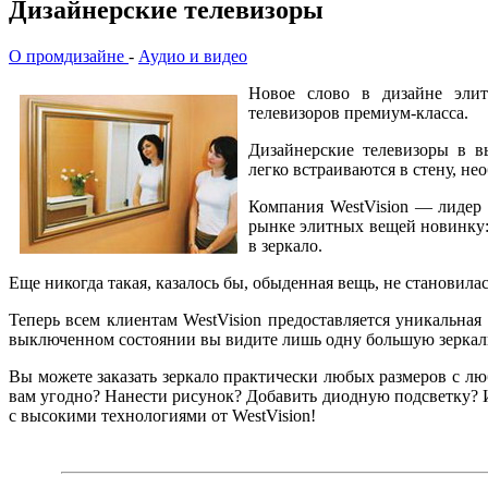
Дизайнерские телевизоры
О промдизайне
-
Аудио и видео
Новое слово в дизайне элит
телевизоров премиум-класса.
Дизайнерские телевизоры в в
легко встраиваются в стену, н
Компания WestVision — лидер 
рынке элитных вещей новинку:
в зеркало.
Еще никогда такая, казалось бы, обыденная вещь, не становила
Теперь всем клиентам WestVision предоставляется уникальна
выключенном состоянии вы видите лишь одну большую зеркальн
Вы можете заказать зеркало практически любых размеров с л
вам угодно? Нанести рисунок? Добавить диодную подсветку? И
с высокими технологиями от WestVision!