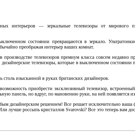
ных интерьеров — зеркальные телевизоры от мирового пр
ыключенном состоянии превращаются в зеркало. Ультратонки
еобычайно преображая интерьер ваших комнат.
в производстве телевизоров премиум класса совсем недавно пр
 дизайнерские телевизоры, которые в выключенном состоянии 
сь столь изысканной в руках британских дизайнеров.
я возможность приобрести эксклюзивный телевизор, встроенный
ую панель, но вдруг, по мановению руки, на ней появляется и
юбым дизайнерским решением! Все решает исключительно ваша 
ли лучше россыпь кристаллов Svarovski? Все это теперь вам до