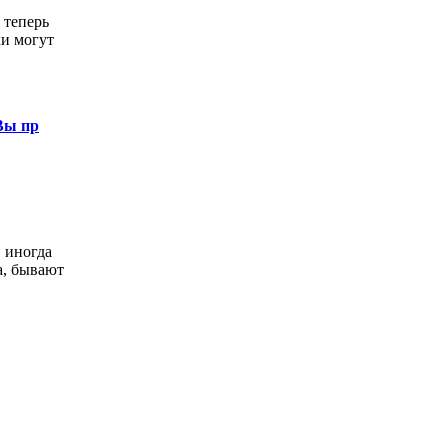
 теперь
ки могут
Вы пр
, иногда
а, бывают