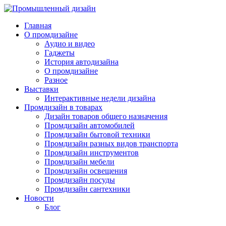
Главная
О промдизайне
Аудио и видео
Гаджеты
История автодизайна
О промдизайне
Разное
Выставки
Интерактивные недели дизайна
Промдизайн в товарах
Дизайн товаров общего назначения
Промдизайн автомобилей
Промдизайн бытовой техники
Промдизайн разных видов транспорта
Промдизайн инструментов
Промдизайн мебели
Промдизайн освещения
Промдизайн посуды
Промдизайн сантехники
Новости
Блог