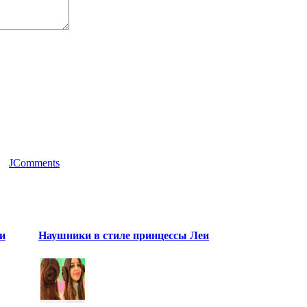
JComments
и
Наушники в стиле принцессы Леи