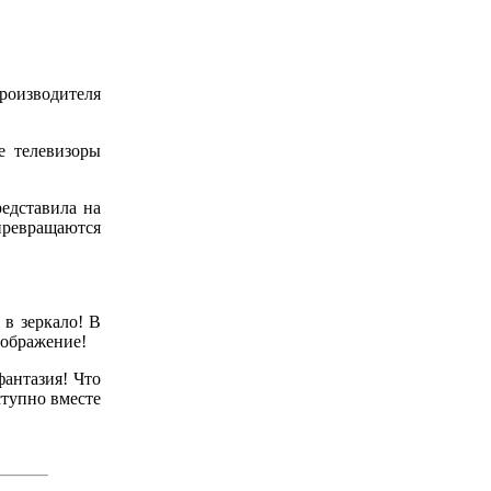
оизводителя
е телевизоры
едставила на
превращаются
 в зеркало! В
зображение!
фантазия! Что
ступно вместе