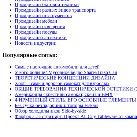
Промдизайн бытовой техники
Промдизайн разных видов транспорта
Промдизайн инструментов
Промдизайн мебели
Промдизайн освещения
Промдизайн посуды
Промдизайн сантехники
Новости индустрии
Популярные статьи:
Самые настоящие автомобили для детей
У кого больше? Мусорное ведро Share//Trash Can
ТЕОРЕТИЧЕСКИЕ КОНЦЕПЦИИ ДИЗАЙНА
Xootr – самый дорогой самокат для взрослых
ОБЩИЕ ТРЕБОВАНИЯ ТЕХНИЧЕСКОЙ ЭСТЕТИКИ 
Американцы скрестили самокат, скейт и BMX
ФИРМЕННЫЙ СТИЛЬ, ЕГО ОСНОВНЫЕ ЭЛЕМЕНТЫ
Без сучка без задоринки: топоры Fiskars
Обзор холодильников Side-by-side
Фарфор а-ля стрит-арт. Проект All City Tableware от комп