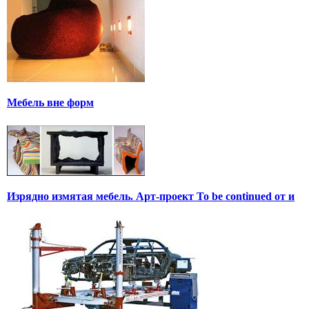
Мебель вне форм
Изрядно измятая мебель. Арт-проект To be continued от и