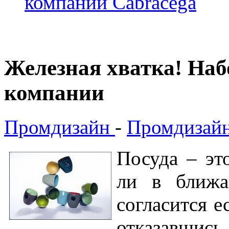
компании Cabracega
Железная хватка! На
компании
Промдизайн
-
Промдизайн
Посуда – эт
ли в ближа
согласится е
отказавшись