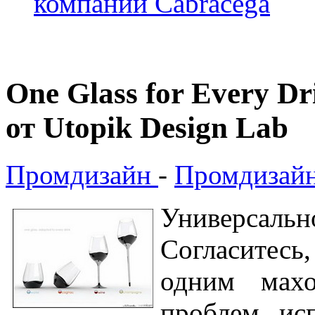
компании Cabracega
One Glass for Every D
от Utopik Design Lab
Промдизайн
-
Промдизайн
Универса
Согласитесь
одним мах
проблем, ис