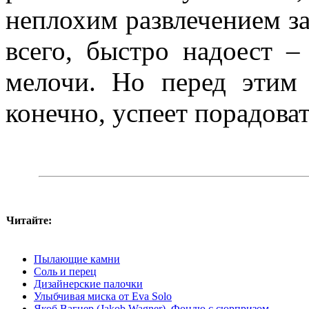
неплохим развлечением за 
всего, быстро надоест 
мелочи. Но перед этим 
конечно, успеет порадоват
Читайте:
Пылающие камни
Соль и перец
Дизайнерские палочки
Улыбчивая миска от Eva Solo
Якоб Вагнер (Jakob Wagner). Фондю с сюрпризом