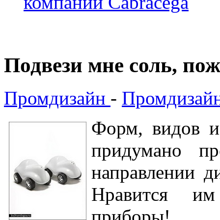
компании Cabracega
Подвези мне соль, по
Промдизайн
-
Промдизайн
Форм, видов и
придумано пр
направлении ди
Нравится им
приборы!