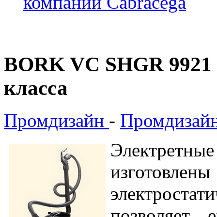
компании Cabracega
BORK VC SHGR 9921 B
класса
Промдизайн
-
Промдизайн
Электретны
изготовлен
электроста
позволяет 