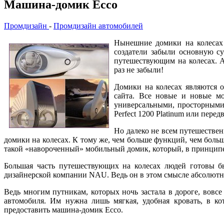
Машина-домик Ecco
Промдизайн
-
Промдизайн автомобилей
Нынешние домики на колесах 
создатели забыли основную су
путешествующим на колесах. А
раз не забыли!
Домики на колесах являются о
сайта. Все новые и новые мо
универсальными, просторными
Perfect 1200 Platinum или пере
Но далеко не всем путешестве
домики на колесах. К тому же, чем больше функций, чем больш
такой «навороченный» мобильный домик, который, в принципе,
Большая часть путешествующих на колесах людей готовы б
дизайнерской компании NAU. Ведь он в этом смысле абсолютно
Ведь многим путникам, которых ночь застала в дороге, вовсе
автомобиля. Им нужна лишь мягкая, удобная кровать, в ко
предоставить машина-домик Ecco.