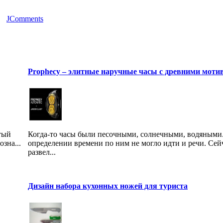
JComments
Prophecy – элитные наручные часы с древними моти
тый
Когда-то часы были песочными, солнечными, водяными.
озна...
определении времени по ним не могло идти и речи. Сей
развел...
Дизайн набора кухонных ножей для туриста