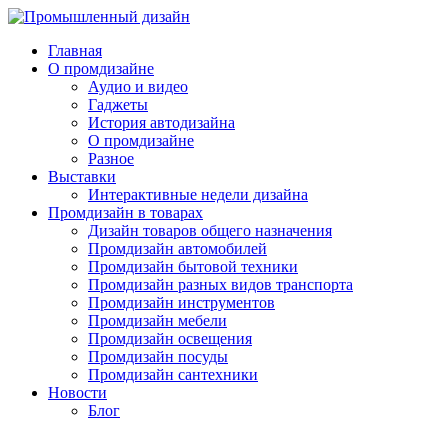
Главная
О промдизайне
Аудио и видео
Гаджеты
История автодизайна
О промдизайне
Разное
Выставки
Интерактивные недели дизайна
Промдизайн в товарах
Дизайн товаров общего назначения
Промдизайн автомобилей
Промдизайн бытовой техники
Промдизайн разных видов транспорта
Промдизайн инструментов
Промдизайн мебели
Промдизайн освещения
Промдизайн посуды
Промдизайн сантехники
Новости
Блог