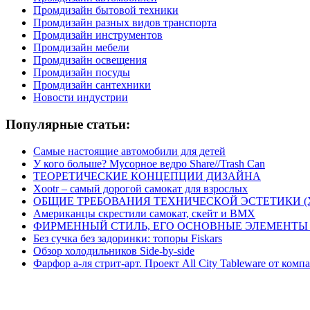
Промдизайн бытовой техники
Промдизайн разных видов транспорта
Промдизайн инструментов
Промдизайн мебели
Промдизайн освещения
Промдизайн посуды
Промдизайн сантехники
Новости индустрии
Популярные статьи:
Самые настоящие автомобили для детей
У кого больше? Мусорное ведро Share//Trash Can
ТЕОРЕТИЧЕСКИЕ КОНЦЕПЦИИ ДИЗАЙНА
Xootr – самый дорогой самокат для взрослых
ОБЩИЕ ТРЕБОВАНИЯ ТЕХНИЧЕСКОЙ ЭСТЕТИКИ 
Американцы скрестили самокат, скейт и BMX
ФИРМЕННЫЙ СТИЛЬ, ЕГО ОСНОВНЫЕ ЭЛЕМЕНТЫ
Без сучка без задоринки: топоры Fiskars
Обзор холодильников Side-by-side
Фарфор а-ля стрит-арт. Проект All City Tableware от комп