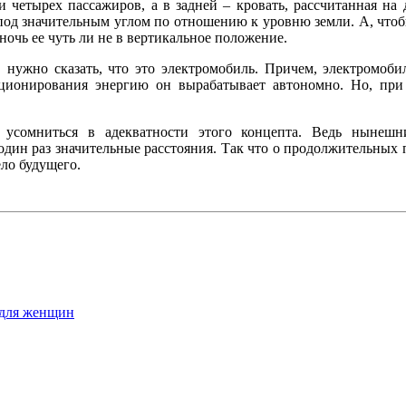
и четырех пассажиров, а в задней – кровать, рассчитанная на 
 под значительным углом по отношению к уровню земли. А, что
ночь ее чуть ли не в вертикальное положение.
 нужно сказать, что это электромобиль. Причем, электромоби
ционирования энергию он вырабатывает автономно. Но, при
ет усомниться в адекватности этого концепта. Ведь нынеш
один раз значительные расстояния. Так что о продолжительных
ело будущего.
 для женщин