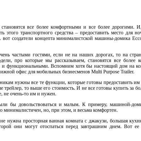
становятся все более комфортными и все более дорогими. И,
ть этого транспортного средства – предоставить место для но
 вот создатели концепта минималистской машины-домика Ecco
чень частыми гостями, если не на наших дорогах, то на стра
дели, про которые мы рассказываем, становятся все более 
 и функциональными. Вспомним хотя бы настоящий дом на к
движной офис для мобильных бизнесменов Multi Purpose Trailer.
нникам нужны все те функции, которые готовы предоставить им
е трейлер, то выше его стоимость. И не все готовы купить за б
 не очень-то им и нужен.
ыли бы довольствоваться и малым. К примеру, машиной-дом
 минималистичен, но, при этом, и весьма комфортен.
 не нужна просторная ванная комната с джакузи, большая кухн
торой они могут отоспаться перед завтрашним днем. Вот ее