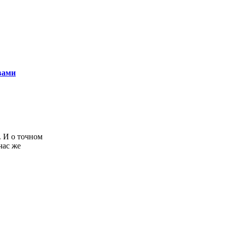
вами
 И о точном
час же