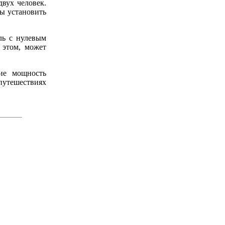
двух человек.
бы установить
ль с нулевым
 этом, может
ние мощность
 путешествиях