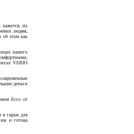
 кажется, их
чевки людям,
 об этом как
ницах нашего
комфортными,
олесах VARIO
 современные
ольшие деньги
иком Ecco от
я и гараж для
 им и готова