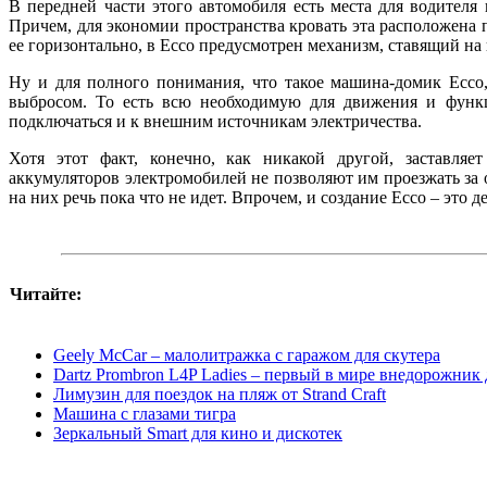
В передней части этого автомобиля есть места для водителя 
Причем, для экономии пространства кровать эта расположена
ее горизонтально, в Ecco предусмотрен механизм, ставящий на 
Ну и для полного понимания, что такое машина-домик Ecco,
выбросом. То есть всю необходимую для движения и функ
подключаться и к внешним источникам электричества.
Хотя этот факт, конечно, как никакой другой, заставля
аккумуляторов электромобилей не позволяют им проезжать за 
на них речь пока что не идет. Впрочем, и создание Ecco – это д
Читайте:
Geely McCar – малолитражка с гаражом для скутера
Dartz Prombron L4P Ladies – первый в мире внедорожник
Лимузин для поездок на пляж от Strand Craft
Машина с глазами тигра
Зеркальный Smart для кино и дискотек