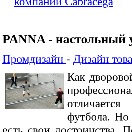
компании Cabracega
PANNA - настольный 
Промдизайн
-
Дизайн тов
Как дворово
професси
отличаетс
футбола. Но
есть свои достоинства. 