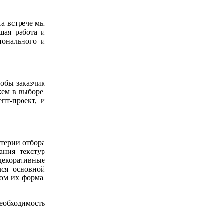
На встрече мы
шая работа и
ионального и
тобы заказчик
жем в выборе,
пт-проект, и
итерии отбора
ания текстур
декоративные
лся основной
том их форма,
необходимость