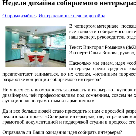
Неделя дизайна собираемого интерьера:
О промдизайне
-
Интерактивные недели дизайна
В четвертом материале, посвя
все тонкости собираемого инт
наш эксперт, руководитель от
Текст: Виктория Романова (deZi
Эксперт: Ольга Зинова, руков
Насколько мы знаем, идея «со
интерьера среди среднего кл
предпочитают заниматься, по их словам, «истинным творчес
разработке концепции собираемого интерьера?
Не у всех есть возможность заказывать интерьер «от кутюр» 
дизайнерам, чей профессионализм под сомнением, совсем не х
функционально грамотным и гармоничным.
Да и все больше людей стало приходить к нам с просьбой раз
реализовали проект «Собираем интерьеры», где, затрачивая м
грамотной документацией и поддержкой студии в процессе его
Оправдала ли Ваши ожидания идея собирать интерьеры?