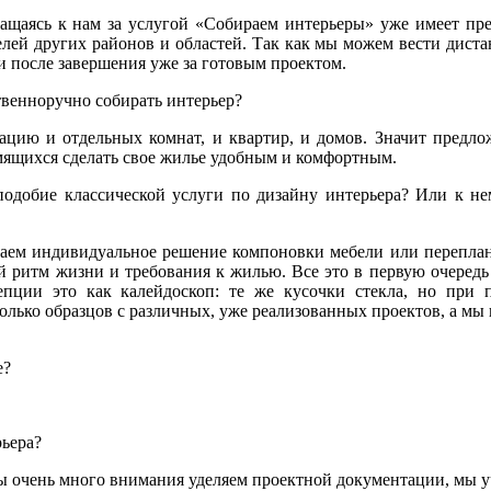
бращаясь к нам за услугой «Собираем интерьеры» уже имеет пр
елей других районов и областей. Так как мы можем вести дист
 и после завершения уже за готовым проектом.
твенноручно собирать интерьер?
ацию и отдельных комнат, и квартир, и домов. Значит предл
емящихся сделать свое жилье удобным и комфортным.
одобие классической услуги по дизайну интерьера? Или к не
аем индивидуальное решение компоновки мебели или переплан
й ритм жизни и требования к жилью. Все это в первую очередь
цепции это как калейдоскоп: те же кусочки стекла, но при 
лько образцов с различных, уже реализованных проектов, а мы
е?
рьера?
мы очень много внимания уделяем проектной документации, мы 