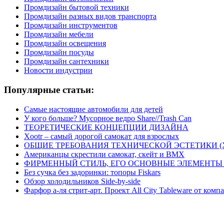
Промдизайн бытовой техники
Промдизайн разных видов транспорта
Промдизайн инструментов
Промдизайн мебели
Промдизайн освещения
Промдизайн посуды
Промдизайн сантехники
Новости индустрии
Популярные статьи:
Самые настоящие автомобили для детей
У кого больше? Мусорное ведро Share//Trash Can
ТЕОРЕТИЧЕСКИЕ КОНЦЕПЦИИ ДИЗАЙНА
Xootr – самый дорогой самокат для взрослых
ОБЩИЕ ТРЕБОВАНИЯ ТЕХНИЧЕСКОЙ ЭСТЕТИКИ 
Американцы скрестили самокат, скейт и BMX
ФИРМЕННЫЙ СТИЛЬ, ЕГО ОСНОВНЫЕ ЭЛЕМЕНТЫ
Без сучка без задоринки: топоры Fiskars
Обзор холодильников Side-by-side
Фарфор а-ля стрит-арт. Проект All City Tableware от комп