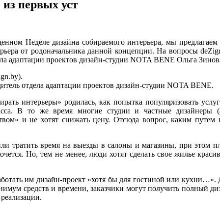
 из первых уст
щенном Неделе дизайна собираемого интерьера, мы предлагаем 
ерьера от родоначальника данной концепции. На вопросы deZig
дела адаптации проектов дизайн-студии NOTA BENE Ольга Зинов
gn.by).
одитель отдела адаптации проектов дизайн-студии NOTA BENE.
бирать интерьеры» родилась, как попытка популяризовать услу
асса. В то же время многие студии и частные дизайнеры (
твом» и не хотят снижать цену. Отсюда вопрос, каким путем
или тратить время на выезды в салоны и магазины, при этом п
очется. Но, тем не менее, люди хотят сделать свое жилье крас
работать им дизайн-проект «хотя бы для гостиной или кухни…».
инимум средств и времени, заказчики могут получить полный ди
 реализации.