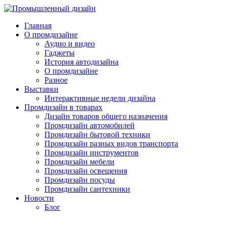
Главная
О промдизайне
Аудио и видео
Гаджеты
История автодизайна
О промдизайне
Разное
Выставки
Интерактивные недели дизайна
Промдизайн в товарах
Дизайн товаров общего назначения
Промдизайн автомобилей
Промдизайн бытовой техники
Промдизайн разных видов транспорта
Промдизайн инструментов
Промдизайн мебели
Промдизайн освещения
Промдизайн посуды
Промдизайн сантехники
Новости
Блог