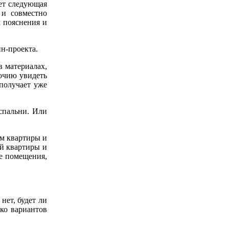
ует следующая
 и совместно
м пояснения и
н-проекта.
в материалах,
оочию увидеть
получает уже
спальни. Или
ем квартиры и
ей квартиры и
ые помещения,
нет, будет ли
ко вариантов