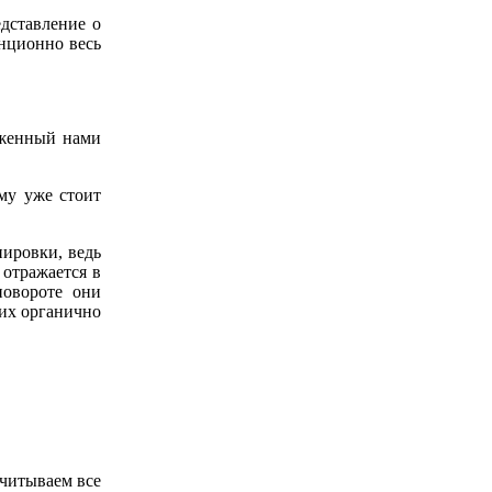
едставление о
анционно весь
оженный нами
му уже стоит
ировки, ведь
 отражается в
повороте они
 их органично
учитываем все