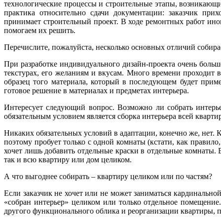
технологические процессы и строительные этапы, возникающи
практика относительно сдачи документации: заказчик при
принимает строительный проект. В ходе ремонтных работ иног
помогаем их решить.
Перечислите, пожалуйста, несколько основных отличий собирае
При разработке индивидуального дизайн-проекта очень большо
текстурах, его желаниям и вкусам. Много времени проходит в 
образец того материала, который в последующем будет приме
готовое решение в материалах и предметах интерьера.
Интересует следующий вопрос. Возможно ли собрать интерье
обязательным условием является сборка интерьера всей кварти
Никаких обязательных условий в адаптации, конечно же, нет. 
поэтому пробует только с одной комнаты (кстати, как правило, 
хочет лишь добавить отдельные краски в отдельные комнаты.
так и всю квартиру или дом целиком.
А что выгоднее собирать – квартиру целиком или по частям?
Если заказчик не хочет или не может заниматься кардинально
«собран интерьер» целиком или только отдельное помещение.
другого функционального облика и реорганизации квартиры, п