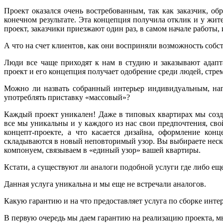
Проект оказался очень востребованным, так как заказчик, о
конечном результате. Эта концепция получила отклик и у жит
проект, заказчики приезжают один раз, в самом начале работы,
А что на счет клиентов, как они восприняли возможность собс
Люди все чаще приходят к нам в студию и заказывают адапт
проект и его концепция получает одобрение среди людей, стр
Можно ли назвать собранный интерьер индивидуальным, нап
употреблять приставку «массовый»?
Каждый проект уникален! Даже в типовых квартирах мы созд
все мы уникальны и у каждого из нас свои предпочтения, сво
концепт-проекте, а что касается дизайна, оформление кон
складываются в новый неповторимый узор. Вы выбираете неско
компонуем, связываем в «единый узор» вашей квартиры.
Кстати, а существуют ли аналоги подобной услуги где либо ещ
Данная услуга уникальна и мы еще не встречали аналогов.
Какую гарантию и на что предоставляет услуга по сборке инте
В первую очередь мы даем гарантию на реализацию проекта, 