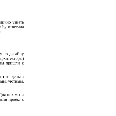
лично узнать
n.by ответила
а.
гу по дизайну
архитекторы)
 вы пришли к
латить деньги
ивым, уютным,
 Для них мы и
зайн-проект с