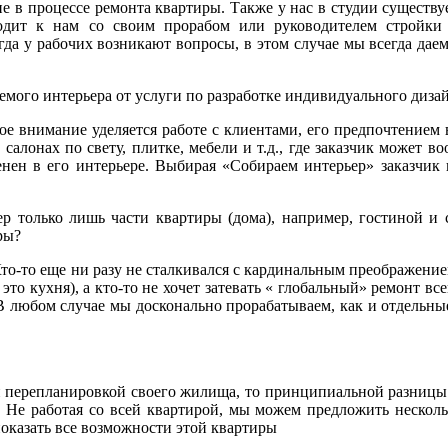
е в процессе ремонта квартиры. Также у нас в студии существ
ходит к нам со своим прорабом или руководителем стройки
да у рабочих возникают вопросы, в этом случае мы всегда дае
мого интерьера от услуги по разработке индивидуального дизай
е внимание уделяется работе с клиентами, его предпочтением 
салонах по свету, плитке, мебели и т.д., где заказчик может в
нен в его интерьере. Выбирая «Собираем интерьер» заказчик 
р только лишь части квартиры (дома), например, гостиной и 
ры?
Кто-то еще ни разу не сталкивался с кардинальным преображени
это кухня), а кто-то не хочет затевать « глобальный» ремонт вс
 В любом случае мы досконально прорабатываем, как и отдельн
й перепланировкой своего жилища, то принципиальной разницы 
 Не работая со всей квартирой, мы можем предложить несколь
оказать все возможности этой квартиры