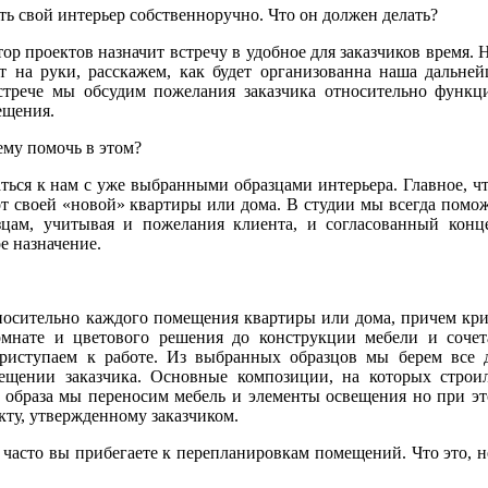
ь свой интерьер собственноручно. Что он должен делать?
ор проектов назначит встречу в удобное для заказчиков время. 
 на руки, расскажем, как будет организованна наша дальней
стрече мы обсудим пожелания заказчика относительно функц
ещения.
ему помочь в этом?
ться к нам с уже выбранными образцами интерьера. Главное, ч
от своей «новой» квартиры или дома. В студии мы всегда помо
цам, учитывая и пожелания клиента, и согласованный конце
е назначение.
тносительно каждого помещения квартиры или дома, причем кр
мнате и цветового решения до конструкции мебели и сочет
риступаем к работе. Из выбранных образцов мы берем все 
мещении заказчика. Основные композиции, на которых строи
го образа мы переносим мебель и элементы освещения но при э
кту, утвержденному заказчиком.
 часто вы прибегаете к перепланировкам помещений. Что это, 