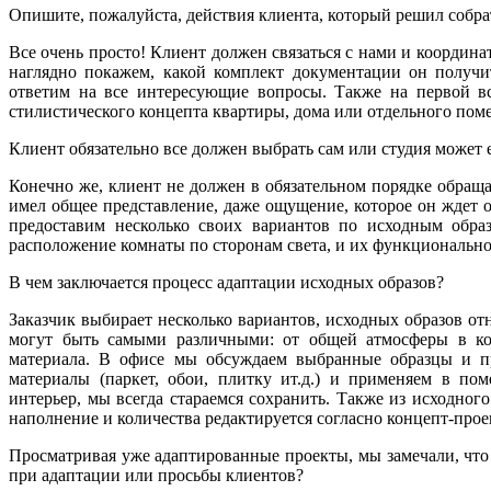
Опишите, пожалуйста, действия клиента, который решил собрат
Все очень просто! Клиент должен связаться с нами и координат
наглядно покажем, какой комплект документации он получит
ответим на все интересующие вопросы. Также на первой в
стилистического концепта квартиры, дома или отдельного пом
Клиент обязательно все должен выбрать сам или студия может 
Конечно же, клиент не должен в обязательном порядке обраща
имел общее представление, даже ощущение, которое он ждет 
предоставим несколько своих вариантов по исходным образ
расположение комнаты по сторонам света, и их функционально
В чем заключается процесс адаптации исходных образов?
Заказчик выбирает несколько вариантов, исходных образов о
могут быть самыми различными: от общей атмосферы в ко
материала. В офисе мы обсуждаем выбранные образцы и п
материалы (паркет, обои, плитку ит.д.) и применяем в по
интерьер, мы всегда стараемся сохранить. Также из исходно
наполнение и количества редактируется согласно концепт-прое
Просматривая уже адаптированные проекты, мы замечали, что
при адаптации или просьбы клиентов?