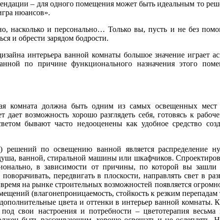
мендации – для одного помещения может быть идеальным то реш
игра нюансов».
но, насколько и персонально… Только вы, пусть и не без пом
ься и обрести зарядом бодрости.
зайна интерьера ванной комнаты большое значение играет ас
 ванной по причине функционального назначения этого пом
ная комната должна быть одним из самых освещенных мест
т дает возможность хорошо разглядеть себя, готовясь к рабо
 светом бывают часто недооценены как удобное средство соз
) решений по освещению ванной является распределение н
, душа, ванной, стиральной машины или шкафчиков. Спроектир
ионально, в зависимости от причины, по которой вы зашли
ворачивать, передвигать в плоскости, направлять свет в раз
е время на рынке строительных возможностей появляется огромн
мещений (влагонепроницаемость, стойкость к резким перепадам
дополнительные цвета и оттенки в интерьер ванной комнаты. К
 под свои настроения и потребности – цветотерапия весьма 
олжен быть рассеивающим, хорошо освещать и не ослеплять. 