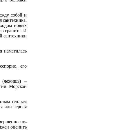
между собой и
я сантехника,
иходом новых
ов гранита. И
ой сантехники
я наметилась
сспорно, его
 (лежишь) –
ргии. Морской
етлым теплым
ая или черная
вершенно по-
олжен оценить