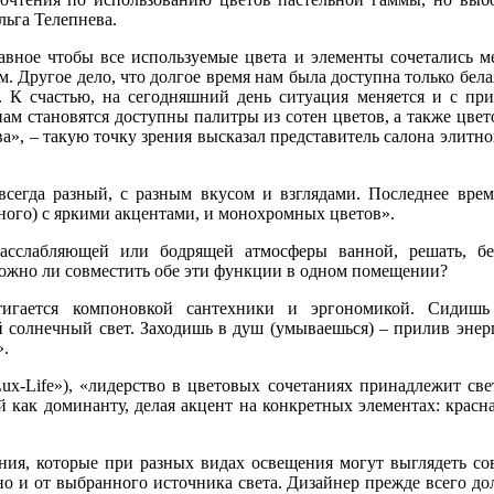
льга Телепнева.
лавное чтобы все используемые цвета и элементы сочетались 
Другое дело, что долгое время нам была доступна только бела
е. К счастью, на сегодняшний день ситуация меняется и с пр
нам становятся доступны палитры из сотен цветов, а также цвет
а», – такую точку зрения высказал представитель салона элитн
сегда разный, с разным вкусом и взглядами. Последнее врем
много) с яркими акцентами, и монохромных цветов».
асслабляющей или бодрящей атмосферы ванной, решать, бе
можно ли совместить обе эти функции в одном помещении?
тигается компоновкой сантехники и эргономикой. Сидишь
ий солнечный свет. Заходишь в душ (умываешься) – прилив эне
».
x-Life»), «лидерство в цветовых сочетаниях принадлежит св
 как доминанту, делая акцент на конкретных элементах: красн
ния, которые при разных видах освещения могут выглядеть со
 но и от выбранного источника света. Дизайнер прежде всего д