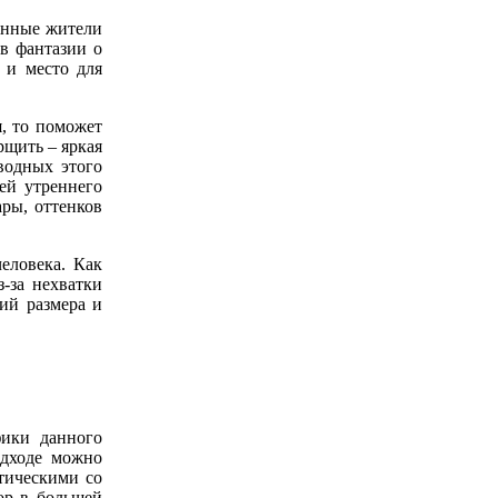
оянные жители
 в фантазии о
 и место для
, то поможет
рщить – яркая
водных этого
чей утреннего
ры, оттенков
человека. Как
-за нехватки
ий размера и
фики данного
одходе можно
тическими со
ор в большей