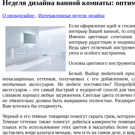
Неделя дизайна ванной комнаты: опти
О промдизайне
-
Интерактивные недели дизайна
Если оформление идей в стиле
интерьер Вашей ванной, то от
Именно цветовые сочетания 
интерьер радостным и индивид
Ведь цвет отличный инструмен
уюта и особого настроения.
Основы цветового инструмента
Белый. Выбор любителей прост
ненасыщенных оттенков, получаемых с его добавлением, 
необычных аксессуаров. Не любите постоянство? Попробу
аксессуаров – это самый быстрый и недорогой способ для тв
слишком хорошо) любые загрязнения. Светлые цвета отлично 
не обязательно должна быть выкрашена полностью. Расширить
Вам хотелось бы отодвинуть.
Черный и его темные товарищи помогут скрыть грязь, которую 
Темные оттенки также помогут добиться камерности помеще
планах есть использование этих цветов в масштабах более о
заставлять вещи казаться меньше, чем есть на самом деле, и в