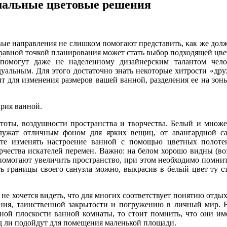
мальные цветовые решения
вые направления не слишком помогают представить, как же дол
правной точкой планирования может стать выбор подходящей цв
помогут даже не наделенному дизайнерским талантом чело
уальным. Для этого достаточно знать некоторые хитрости «дру
т для изменения размеров вашей ванной, разделения ее на зон
рия ванной.
оты, воздушности пространства и творчества. Белый и множе
служат отличным фоном для ярких вещиц, от авангардной с
йте изменять настроение ванной с помощью цветных полот
орчества искателей перемен. Важно: на белом хорошо видны (в
помогают увеличить пространство, при этом необходимо помнит
 границы своего санузла можно, выкрасив в белый цвет ту ст
не хочется видеть, что для многих соответствует понятию отдых
ния, таинственной закрытости и погружению в личный мир. 
дной плоскости ванной комнаты, то стоит помнить, что они и
ряд ли подойдут для помещения маленькой площади.