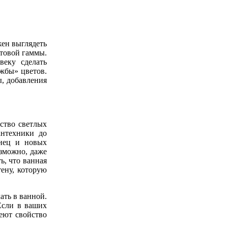
жен выглядеть
етовой гаммы.
веку сделать
жбы» цветов.
ы, добавления
ство светлых
антехники до
енец и новых
озможно, даже
ь, что ванная
ену, которую
ать в ванной.
Если в ваших
меют свойство