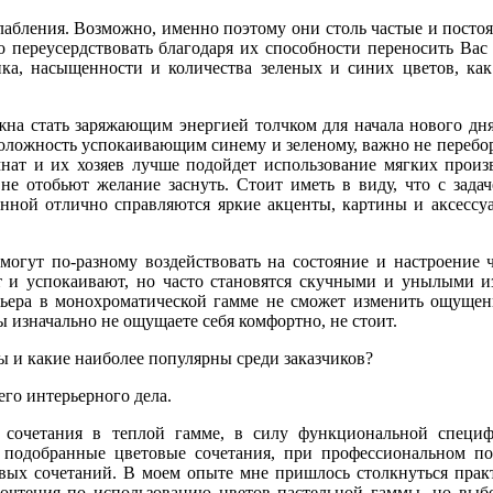
слабления. Возможно, именно поэтому они столь частые и пост
 переусердствовать благодаря их способности переносить Вас
нка, насыщенности и количества зеленых и синих цветов, как
на стать заряжающим энергией толчком для начала нового дня
положность успокаивающим синему и зеленому, важно не перебо
мнат и их хозяев лучше подойдет использование мягких произ
 не отобьют желание заснуть. Стоит иметь в виду, что с зада
нной отлично справляются яркие акценты, картины и аксессуа
могут по-разному воздействовать на состояние и настроение 
т и успокаивают, но часто становятся скучными и унылыми из
рьера в монохроматической гамме не сможет изменить ощущен
ы изначально не ощущаете себя комфортно, не стоит.
ы и какие наиболее популярны среди заказчиков?
го интерьерного дела.
е сочетания в теплой гамме, в силу функциональной специ
 подобранные цветовые сочетания, при профессиональном п
вых сочетаний. В моем опыте мне пришлось столкнуться прак
дпочтения по использованию цветов пастельной гаммы, но выб