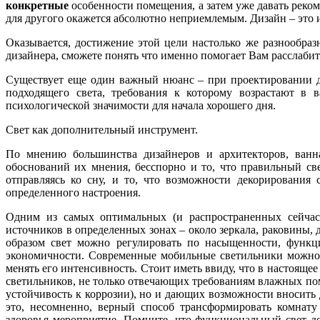
конкретные
особенности помещения, а затем уже давать реко
для другого окажется абсолютно неприемлемым. Дизайн – это 
Оказывается, достижение этой цели настолько же разнообраз
дизайнера, сможете понять что именно помогает Вам расслабит
Существует еще один важный нюанс – при проектировании ди
подходящего света, требования к которому возрастают в
психологической значимости для начала хорошего дня.
Свет как дополнительный инструмент.
По мнению большинства дизайнеров и архитекторов, ван
обоснований их мнения, бесспорно и то, что правильный све
отправляясь ко сну, и то, что возможности декорирования
определенного настроения.
Одним из самых оптимальных (и распространенных сейчас
источников в определенных зонах – около зеркала, раковины
образом свет можно регулировать по насыщенности, функц
экономичности. Современные мобильные светильники можно по
менять его интенсивность. Стоит иметь ввиду, что в настояще
светильников, не только отвечающих требованиям влажных по
устойчивость к коррозии), но и дающих возможности вносить 
это, несомненно, верный способ трансформировать комнату
здоровья мероприятие. Помните, что функциональный свет д