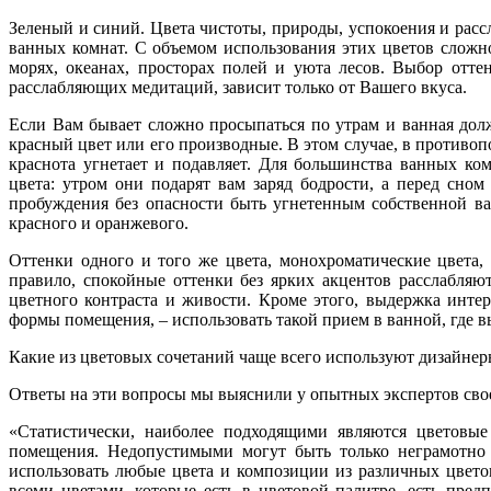
Зеленый и синий. Цвета чистоты, природы, успокоения и рас
ванных комнат. С объемом использования этих цветов сложно
морях, океанах, просторах полей и уюта лесов. Выбор отте
расслабляющих медитаций, зависит только от Вашего вкуса.
Если Вам бывает сложно просыпаться по утрам и ванная долж
красный цвет или его производные. В этом случае, в противо
краснота угнетает и подавляет. Для большинства ванных ко
цвета: утром они подарят вам заряд бодрости, а перед сном
пробуждения без опасности быть угнетенным собственной ва
красного и оранжевого.
Оттенки одного и того же цвета, монохроматические цвета, 
правило, спокойные оттенки без ярких акцентов расслабляю
цветного контраста и живости. Кроме этого, выдержка инте
формы помещения, – использовать такой прием в ванной, где в
Какие из цветовых сочетаний чаще всего используют дизайнер
Ответы на эти вопросы мы выяснили у опытных экспертов свое
«Статистически, наиболее подходящими являются цветовы
помещения. Недопустимыми могут быть только неграмотно
использовать любые цвета и композиции из различных цвето
всеми цветами, которые есть в цветовой палитре, есть пре