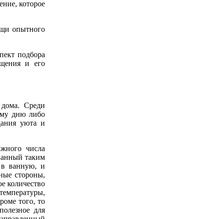
ение, которое
ощи опытного
пект подбора
ещения и его
 дома. Среди
чему дню либо
дания уюта и
ужного числа
ованный таким
 в ванную, и
ные стороны,
ое количество
 температуры,
роме того, то
полезное для
Направленный