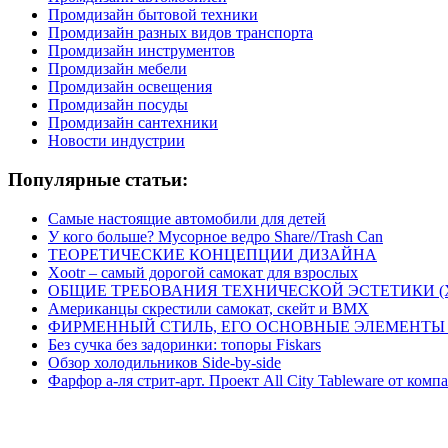
Промдизайн бытовой техники
Промдизайн разных видов транспорта
Промдизайн инструментов
Промдизайн мебели
Промдизайн освещения
Промдизайн посуды
Промдизайн сантехники
Новости индустрии
Популярные статьи:
Самые настоящие автомобили для детей
У кого больше? Мусорное ведро Share//Trash Can
ТЕОРЕТИЧЕСКИЕ КОНЦЕПЦИИ ДИЗАЙНА
Xootr – самый дорогой самокат для взрослых
ОБЩИЕ ТРЕБОВАНИЯ ТЕХНИЧЕСКОЙ ЭСТЕТИКИ 
Американцы скрестили самокат, скейт и BMX
ФИРМЕННЫЙ СТИЛЬ, ЕГО ОСНОВНЫЕ ЭЛЕМЕНТЫ
Без сучка без задоринки: топоры Fiskars
Обзор холодильников Side-by-side
Фарфор а-ля стрит-арт. Проект All City Tableware от комп