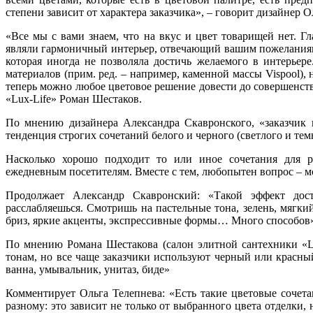
степени зависит от характера заказчика», – говорит дизайнер О
«Все мы с вами знаем, что на вкус и цвет товарищей нет. Г
являли гармоничный интерьер, отвечающий вашим пожеланиям. 
которая иногда не позволяла достичь желаемого в интерьер
материалов (прим. ред. – например, каменной массы Vispool), 
теперь можно любое цветовое решение довести до совершенств
«Lux-Life» Роман Шестаков.
По мнению дизайнера Александра Скавронского, «заказчик в
тенденция строгих сочетаний белого и черного (светлого и те
Насколько хорошо подходит то или иное сочетания для р
ежедневным посетителям. Вместе с тем, любопытен вопрос – 
Продолжает Александр Скавронский: «Такой эффект дос
расслабляешься. Смотришь на пастельные тона, зелень, мягк
бриз, яркие акценты, экспрессивные формы… Много способов
По мнению Романа Шестакова (салон элитной сантехники «Lu
тонам, но все чаще заказчики используют черный или красный
ванна, умывальник, унитаз, биде»
Комментирует Ольга Телепнева: «Есть такие цветовые сочета
разному: это зависит не только от выбранного цвета отделки,