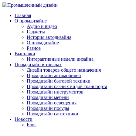
Главная
О промдизайне
Аудио и видео
Гаджеты
История автодизайна
О промдизайне
Разное
Выставки
Интерактивные недели дизайна
Промдизайн в товарах
Дизайн товаров общего назначения
Промдизайн автомобилей
Промдизайн бытовой техники
Промдизайн разных видов транспорта
Промдизайн инструментов
Промдизайн мебели
Промдизайн освещения
Промдизайн посуды
Промдизайн сантехники
Новости
Блог