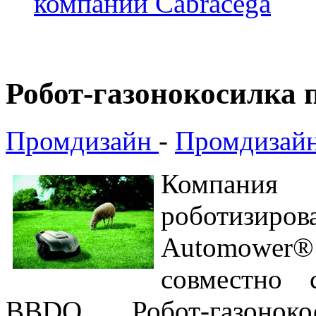
компании Cabracega
Робот-газонокосилка 
Промдизайн
-
Промдизайн
Компания
роботизи
Automowe
совместно 
BBDO. Робот-газонок