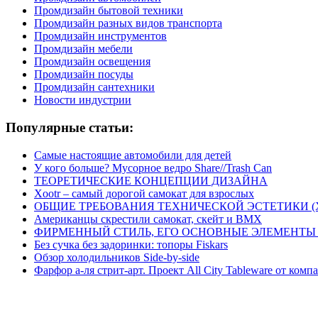
Промдизайн бытовой техники
Промдизайн разных видов транспорта
Промдизайн инструментов
Промдизайн мебели
Промдизайн освещения
Промдизайн посуды
Промдизайн сантехники
Новости индустрии
Популярные статьи:
Самые настоящие автомобили для детей
У кого больше? Мусорное ведро Share//Trash Can
ТЕОРЕТИЧЕСКИЕ КОНЦЕПЦИИ ДИЗАЙНА
Xootr – самый дорогой самокат для взрослых
ОБЩИЕ ТРЕБОВАНИЯ ТЕХНИЧЕСКОЙ ЭСТЕТИКИ 
Американцы скрестили самокат, скейт и BMX
ФИРМЕННЫЙ СТИЛЬ, ЕГО ОСНОВНЫЕ ЭЛЕМЕНТЫ
Без сучка без задоринки: топоры Fiskars
Обзор холодильников Side-by-side
Фарфор а-ля стрит-арт. Проект All City Tableware от комп