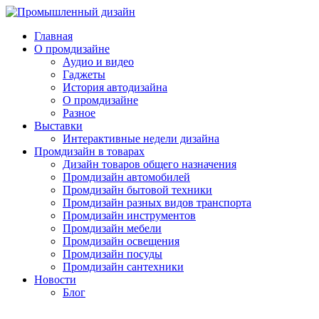
Главная
О промдизайне
Аудио и видео
Гаджеты
История автодизайна
О промдизайне
Разное
Выставки
Интерактивные недели дизайна
Промдизайн в товарах
Дизайн товаров общего назначения
Промдизайн автомобилей
Промдизайн бытовой техники
Промдизайн разных видов транспорта
Промдизайн инструментов
Промдизайн мебели
Промдизайн освещения
Промдизайн посуды
Промдизайн сантехники
Новости
Блог