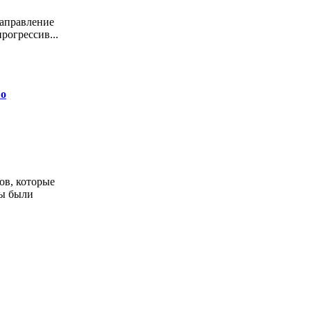
направление
рогрессив...
 о
ов, которые
ны были