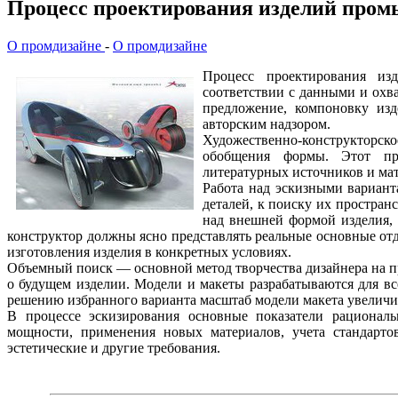
Процесс проектирования изделий пром
О промдизайне
-
О промдизайне
Процесс проектирования изд
соответствии с данными и охв
предложение, компоновку изд
авторским надзором.
Художественно-конструкторс
обобщения формы. Этот про
литературных источников и мат
Работа над эскизными вариант
деталей, к поиску их простран
над внешней формой изделия, 
конструктор должны ясно представлять реальные основные от
изготовления изделия в конкретных условиях.
Объемный поиск — основной метод творчества дизайнера на п
о будущем изделии. Модели и макеты разрабатываются для вс
решению избранного варианта масштаб модели макета увеличив
В процессе эскизирования основные показатели рациональ
мощности, применения новых материалов, учета стандартов
эстетические и другие требования.