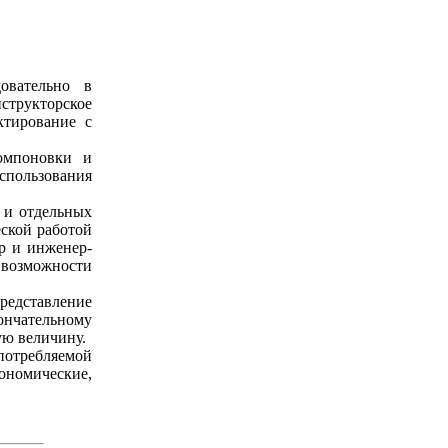
овательно в
структорское
ктирование с
компоновки и
пользования
 и отдельных
еской работой
р и инженер-
е возможности
представление
кончательному
ую величину.
потребляемой
ономические,