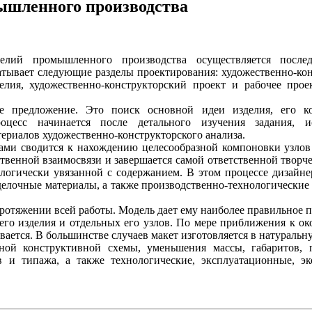
ышленного производства
елий промышленного производства осуществляется послед
атывает следующие разделы проектирования: художественно-кон
елия, художественно-конструкторский проект и рабочее прое
кое предложение. Это поиск основной идеи изделия, его 
цесс начинается после детального изучения задания, ис
ериалов художественно-конструкторского анализа.
ами сводится к нахождению целесообразной компоновки узлов
ственной взаимосвязи и завершается самой ответственной творч
логически увязанной с содержанием. В этом процессе дизайне
делочные материалы, а также производственно-технологически
ротяжении всей работы. Модель дает ему наиболее правильное 
его изделия и отдельных его узлов. По мере приближения к о
ается. В большинстве случаев макет изготовляется в натуральн
ной конструктивной схемы, уменьшения массы, габаритов, 
 и типажа, а также технологические, эксплуатационные, эк