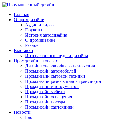
Главная
О промдизайне
Аудио и видео
Гаджеты
История автодизайна
О промдизайне
Разное
Выставки
Интерактивные недели дизайна
Промдизайн в товарах
Дизайн товаров общего назначения
Промдизайн автомобилей
Промдизайн бытовой техники
Промдизайн разных видов транспорта
Промдизайн инструментов
Промдизайн мебели
Промдизайн освещения
Промдизайн посуды
Промдизайн сантехники
Новости
Блог