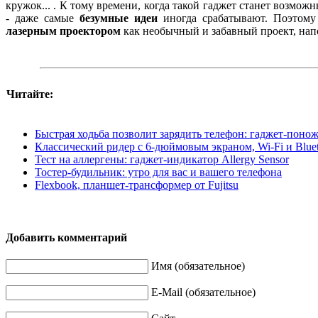
кружок... . К тому времени, когда такой гаджет станет возмож
- даже самые
безумные идеи
иногда срабатывают. Поэтом
лазерным проектором
как необычный и забавный проект, нап
Читайте:
Быстрая ходьба позволит зарядить телефон: гаджет-поно
Классический ридер с 6-дюймовым экраном, Wi-Fi и Bluet
Тест на аллергены: гаджет-индикатор Allergy Sensor
Тостер-будильник: утро для вас и вашего телефона
Flexbook, планшет-трансформер от Fujitsu
Добавить комментарий
Имя (обязательное)
E-Mail (обязательное)