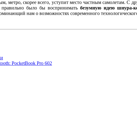
ным, метро, скорее всего, уступит место частным самолетам. С д
у правильно было бы воспринимать
безумную идею
шнура-к
оминающий нам о возможностях современного технологического
жи
ooth: PocketBook Pro 602