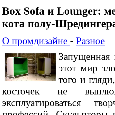
Box Sofa и Lounger: м
кота полу-Шредингер
О промдизайне
-
Разное
Запущенная к
этот мир зл
того и гляди
косточек не выплю
эксплуатироваться тв
профессий. Скульпторы 