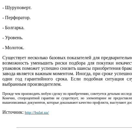
- Шуруповерт.
- Перфоратор.
- Болгарка.
- Уровень.
- Молоток.
Существует несколько базовых показателей для предваритель
возможность уменьшить риски подбора для покупки некачес
упаковок поможет успешно снизить шансы приобретения брако
завода является важным моментом. Иногда, при сроке успешной
один год гарантийного срока. Если подобная ситуация слу
выбранным производителем.
Прежде чем производить любую сделку по приобретению, советуется детально исслед
Конечно, стопроцентной гарантии не существует, но элементарное не предоста
вышеописанных документов, которые доказывают качество профлиста, выступают дос
Источник:
http://bulat.ua/