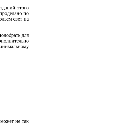
 зданий этого
 проделано по
ольем свет на
подобрать для
ополнительно
минимальному
может не так