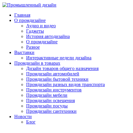
Главная
О промдизайне
Аудио и видео
Гаджеты
История автодизайна
О промдизайне
Разное
Выставки
Интерактивные недели дизайна
Промдизайн в товарах
Дизайн товаров общего назначения
Промдизайн автомобилей
Промдизайн бытовой техники
Промдизайн разных видов транспорта
Промдизайн инструментов
Промдизайн мебели
Промдизайн освещения
Промдизайн посуды
Промдизайн сантехники
Новости
Блог