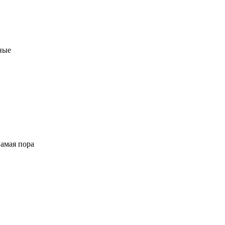
ные
Самая пора