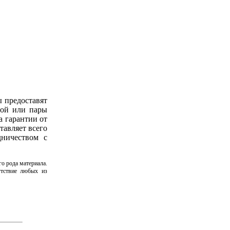
ы предоставят
ной или пары
а гарантии от
тавляет всего
дничеством с
о рода материала.
утствие любых из