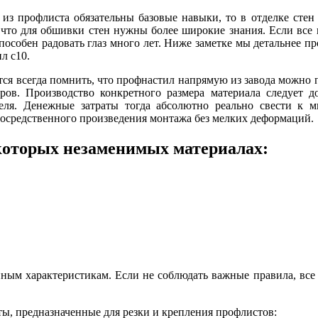
 из профлиста обязательны базовые навыки, то в отделке стен
, что для обшивки стен нужны более широкие знания. Если все
пособен радовать глаз много лет. Ниже заметке мы детальнее пр
л с10.
тся всегда помнить, что профнастил напрямую из завода можно 
ов. Производство конкретного размера материала следует д
еля. Денежные затраты тогда абсолютно реально свести к 
посредственного произведения монтажа без мелких деформаций.
которых незаменимых материалах:
ым характеристикам. Если не соблюдать важные правила, все 
ы, предназначенные для резки и крепления профлистов: