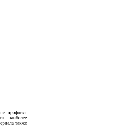
ьше профлист
ать наиболее
ериала также