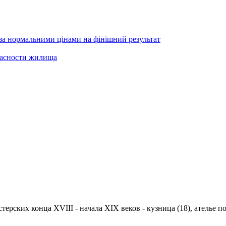
 за нормальними цінами на фінішний результат
пасности жилища
ских конца XVIII - начала XIX веков - кузница (18), ателье по