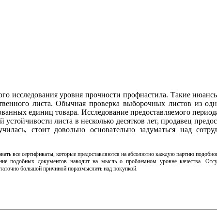
ного исследования уровня прочности профнастила. Такие нюанс
твенного листа. Обычная проверка выборочных листов из од
ванных единиц товара. Исследование предоставляемого период
 устойчивости листа в несколько десятков лет, продавец предос
чилась, стоит довольно основательно задуматься над сотру
овать все сертификаты, которые предоставляются на абсолютно каждую партию подобног
вление подобных документов наводит на мысль о проблемном уровне качества. Отс
таточно большой причиной поразмыслить над покупкой.