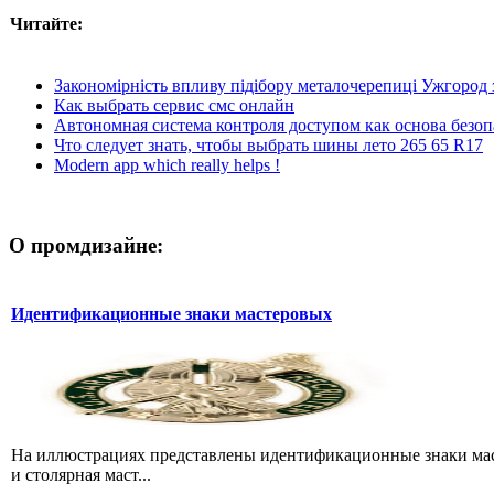
Читайте:
Закономірність впливу підібору металочерепиці Ужгород
Как выбрать сервис смс онлайн
Автономная система контроля доступом как основа безо
Что следует знать, чтобы выбрать шины лето 265 65 R17
Modern app which really helps !
О промдизайне:
Идентификационные знаки мастеровых
На иллюстрациях представлены идентификационные знаки мастер
и столярная маст...