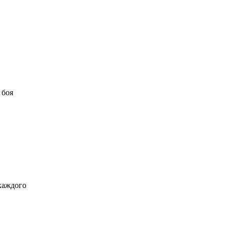
 боя
 каждого