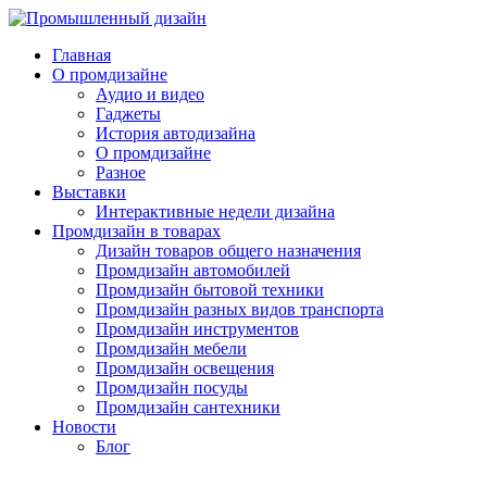
Главная
О промдизайне
Аудио и видео
Гаджеты
История автодизайна
О промдизайне
Разное
Выставки
Интерактивные недели дизайна
Промдизайн в товарах
Дизайн товаров общего назначения
Промдизайн автомобилей
Промдизайн бытовой техники
Промдизайн разных видов транспорта
Промдизайн инструментов
Промдизайн мебели
Промдизайн освещения
Промдизайн посуды
Промдизайн сантехники
Новости
Блог